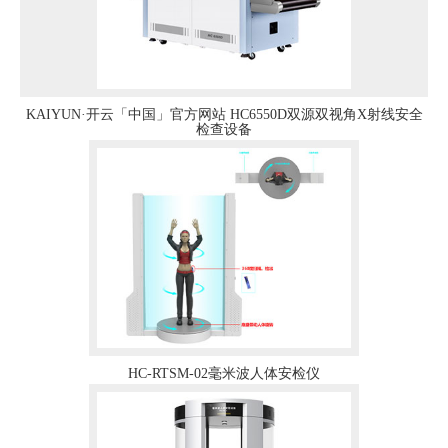
KAIYUN·开云「中国」官方网站 HC6550D双源双视角X射线安全
检查设备
HC-RTSM-02毫米波人体安检仪