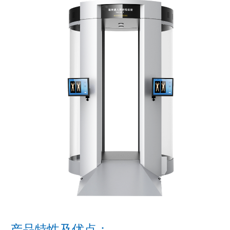
产品特性及优点：