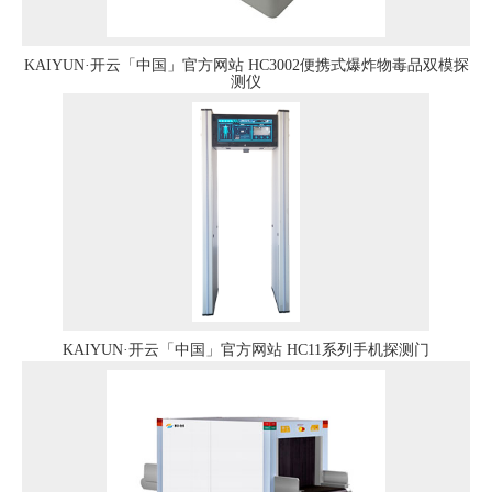
KAIYUN·开云「中国」官方网站 HC3002便携式爆炸物毒品双模探
测仪
KAIYUN·开云「中国」官方网站 HC11系列手机探测门