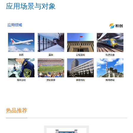
应用场景与对象
热品推荐