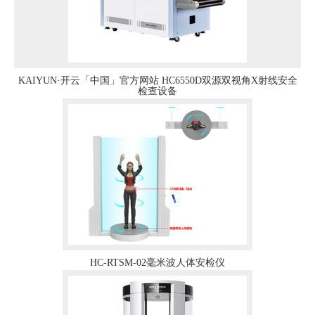
KAIYUN·开云「中国」官方网站 HC6550D双源双视角X射线安全
检查设备
HC-RTSM-02毫米波人体安检仪