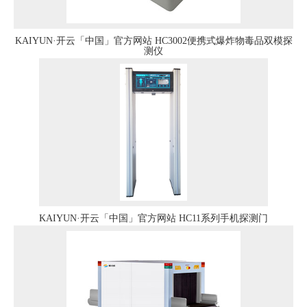
KAIYUN·开云「中国」官方网站 HC3002便携式爆炸物毒品双模探
测仪
KAIYUN·开云「中国」官方网站 HC11系列手机探测门