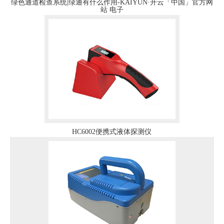
绿色通道检查系统|绿通有什么作用-KAIYUN·开云「中国」官方网
站 电子
HC6002便携式液体探测仪