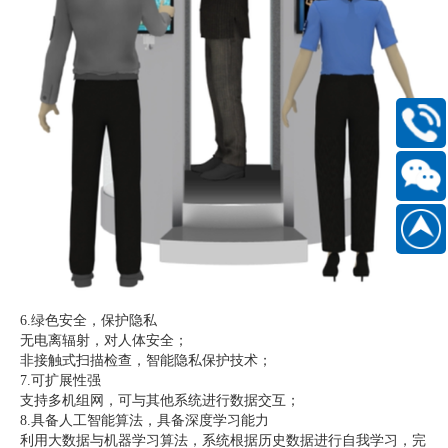
400-
168-
6661
扫
186889
一
扫
关
6.绿色安全，保护隐私
注
无电离辐射，对人体安全；
非接触式扫描检查，智能隐私保护技术；
微
7.可扩展性强
信
支持多机组网，可与其他系统进行数据交互；
8.具备人工智能算法，具备深度学习能力
公
利用大数据与机器学习算法，系统根据历史数据进行自我学习，完