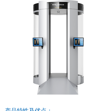
产品特性及优点：