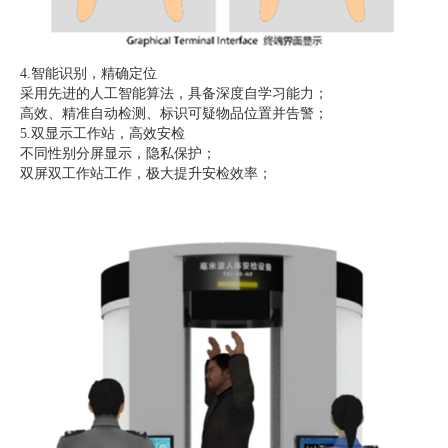
4.智能识别，精确定位
采用先进的人工智能算法，具备深度自学习能力；
高效、精准自动检测、标识可疑物品位置并告警；
5.双显示工作站，高效安检
不同性别分屏显示，隐私保护；
双屏双工作站工作，极大提升安检效率；