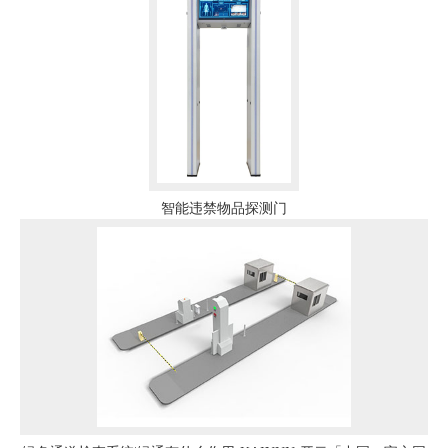
智能违禁物品探测门