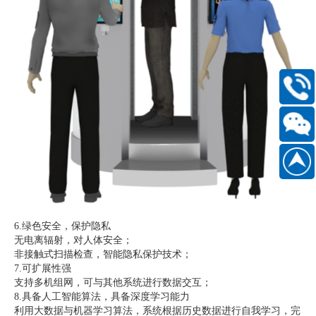
400-
168-
6661
扫
186889
一
扫
关
6.绿色安全，保护隐私
注
无电离辐射，对人体安全；
非接触式扫描检查，智能隐私保护技术；
微
7.可扩展性强
信
支持多机组网，可与其他系统进行数据交互；
8.具备人工智能算法，具备深度学习能力
公
利用大数据与机器学习算法，系统根据历史数据进行自我学习，完