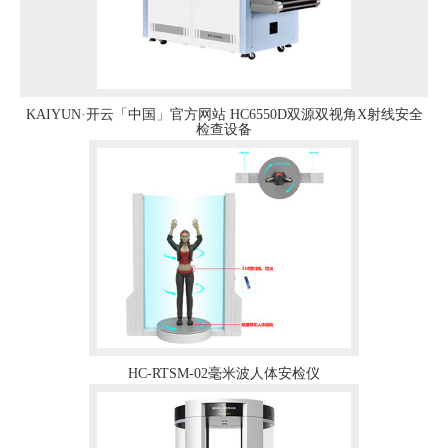
KAIYUN·开云「中国」官方网站 HC6550D双源双视角X射线安全
检查设备
HC-RTSM-02毫米波人体安检仪