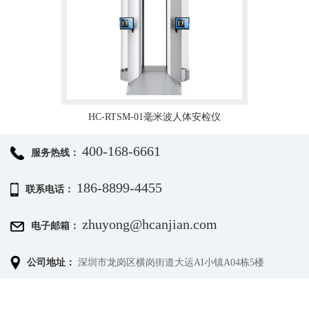
HC-RTSM-01毫米波人体安检仪
400-168-6661
服务热线：
186-8899-4455
联系电话：
zhuyong@hcanjian.com
电子邮箱：
公司地址：
深圳市龙岗区横岗街道大运AI小镇A04栋5楼