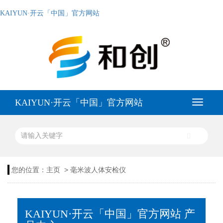
KAIYUN·开云「中国」官方网站
KAIYUN·开云「中国」官方网站
>
您的位置：
主页
毫米波人体安检仪
KAIYUN·开云「中国」官方网站 产