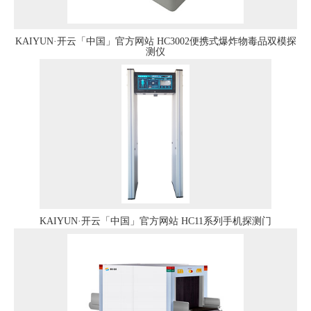
KAIYUN·开云「中国」官方网站 HC3002便携式爆炸物毒品双模探
测仪
KAIYUN·开云「中国」官方网站 HC11系列手机探测门