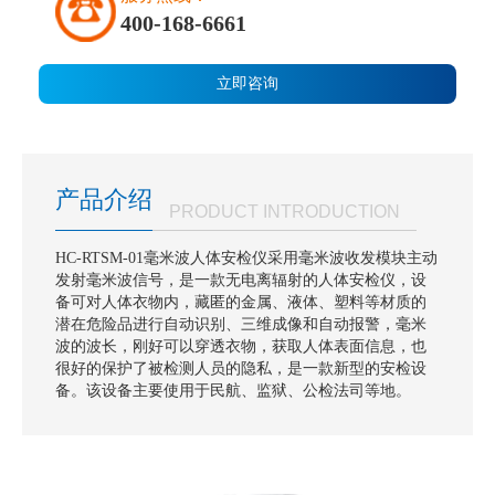
400-168-6661
立即咨询
产品介绍
PRODUCT INTRODUCTION
HC-RTSM-01毫米波人体安检仪采用毫米波收发模块主动
发射毫米波信号，是一款无电离辐射的人体安检仪，设
备可对人体衣物内，藏匿的金属、液体、塑料等材质的
潜在危险品进行自动识别、三维成像和自动报警，毫米
波的波长，刚好可以穿透衣物，获取人体表面信息，也
很好的保护了被检测人员的隐私，是一款新型的安检设
备。该设备主要使用于民航、监狱、公检法司等地。