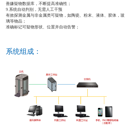
众
善嫌疑物数据库，不断提高准确性；
9.系统自动判别，无需人工干预
号
有效探测金属与非金属类可疑物，如陶瓷、粉末、液体、胶体，玻
璃等物品；
准确标记可疑物形状、位置并自动告警；
系统组成：