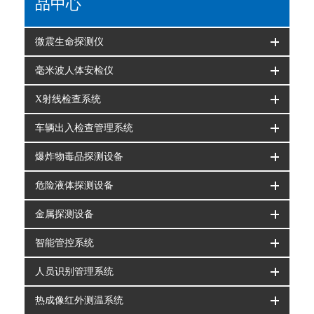
品中心
微震生命探测仪
毫米波人体安检仪
X射线检查系统
车辆出入检查管理系统
爆炸物毒品探测设备
危险液体探测设备
金属探测设备
智能管控系统
人员识别管理系统
热成像红外测温系统