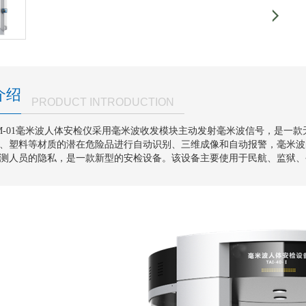
介绍
PRODUCT INTRODUCTION
TSM-01毫米波人体安检仪采用毫米波收发模块主动发射毫米波信号，是
、塑料等材质的潜在危险品进行自动识别、三维成像和自动报警，毫米波
测人员的隐私，是一款新型的安检设备。该设备主要使用于民航、监狱、