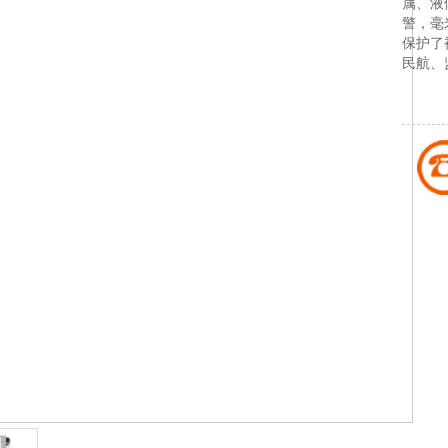
属、液
警，毫
保护了
民航、