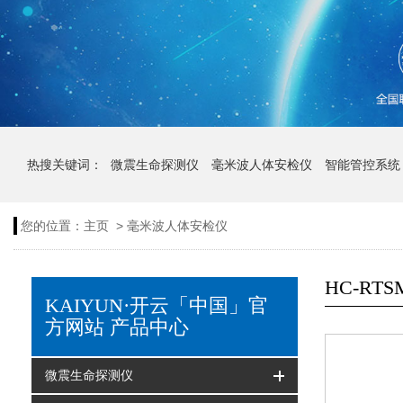
热搜关键词：
微震生命探测仪
毫米波人体安检仪
智能管控系统
>
您的位置：
主页
毫米波人体安检仪
HC-RT
KAIYUN·开云「中国」官
方网站 产品中心
微震生命探测仪