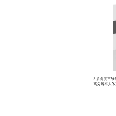
3.多角度三
高分辨率人体