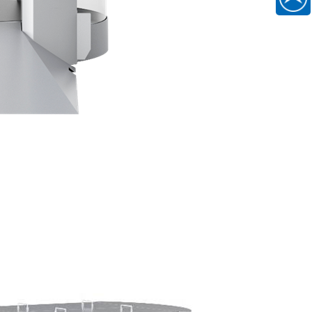
186889
一
扫
关
注
微
信
公
众
号