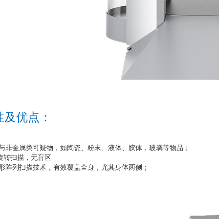
性及优点：
与非金属类可疑物，如陶瓷、粉末、液体、胶体，玻璃等物品；
方位旋转扫描，无盲区
形阵列扫描技术，有效覆盖全身，尤其身体两侧；