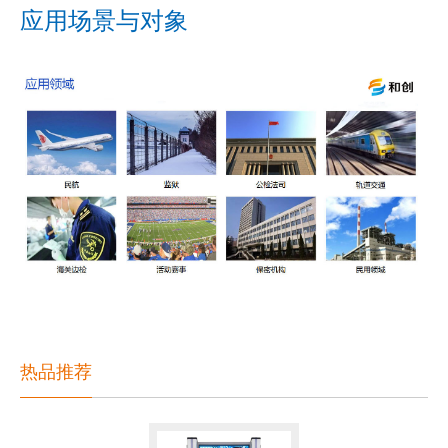
应用场景与对象
热品推荐