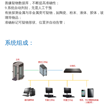
众
善嫌疑物数据库，不断提高准确性；
9.系统自动判别，无需人工干预
号
有效探测金属与非金属类可疑物，如陶瓷、粉末、液体、胶体，玻
璃等物品；
准确标记可疑物形状、位置并自动告警；
系统组成：