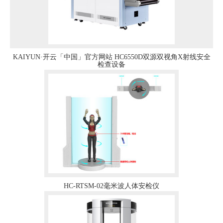
KAIYUN·开云「中国」官方网站 HC6550D双源双视角X射线安全
检查设备
HC-RTSM-02毫米波人体安检仪