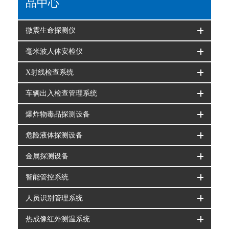
品中心
微震生命探测仪
毫米波人体安检仪
X射线检查系统
车辆出入检查管理系统
爆炸物毒品探测设备
危险液体探测设备
金属探测设备
智能管控系统
人员识别管理系统
热成像红外测温系统