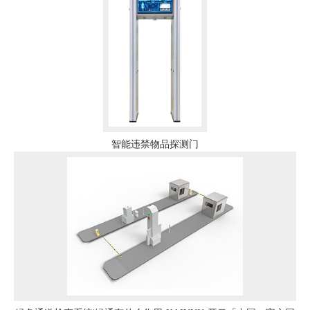
智能违禁物品探测门