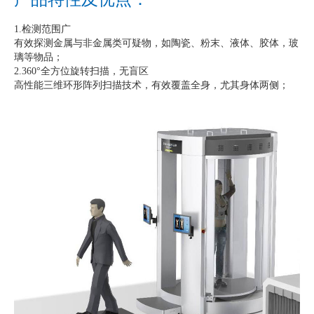
1.检测范围广
有效探测金属与非金属类可疑物，如陶瓷、粉末、液体、胶体，玻
璃等物品；
2.360°全方位旋转扫描，无盲区
高性能三维环形阵列扫描技术，有效覆盖全身，尤其身体两侧；