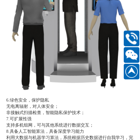
400-
168-
6661
扫
186889
一
扫
关
6.绿色安全，保护隐私
注
无电离辐射，对人体安全；
非接触式扫描检查，智能隐私保护技术；
微
7.可扩展性强
信
支持多机组网，可与其他系统进行数据交互；
8.具备人工智能算法，具备深度学习能力
公
利用大数据与机器学习算法，系统根据历史数据进行自我学习，完