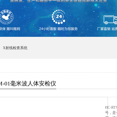
X射线检查系统
SM-01毫米波人体安检仪
HC-
号，是