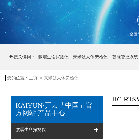
热搜关键词：
微震生命探测仪
毫米波人体安检仪
智能管控系统
>
您的位置：
主页
毫米波人体安检仪
HC-RT
KAIYUN·开云「中国」官
方网站 产品中心
微震生命探测仪