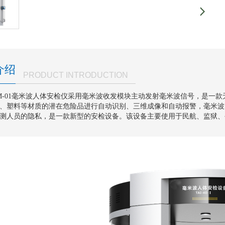
介绍
PRODUCT INTRODUCTION
TSM-01毫米波人体安检仪采用毫米波收发模块主动发射毫米波信号，是
、塑料等材质的潜在危险品进行自动识别、三维成像和自动报警，毫米波
测人员的隐私，是一款新型的安检设备。该设备主要使用于民航、监狱、