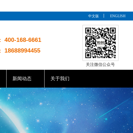
丨
中文版
ENGLISH
400-168-6661
：
18688994455
：
关注微信公众号
新闻动态
关于我们