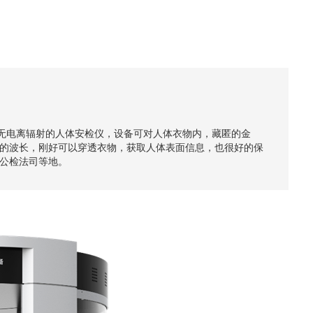
一款无电离辐射的人体安检仪，设备可对人体衣物内，藏匿的金
的波长，刚好可以穿透衣物，获取人体表面信息，也很好的保
公检法司等地。