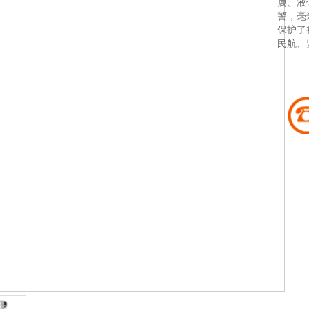
属、液
警，毫
保护了
民航、