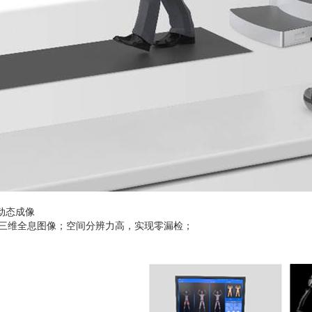
维动态成像
三维全息图像；空间分辨力高，实现零漏检；