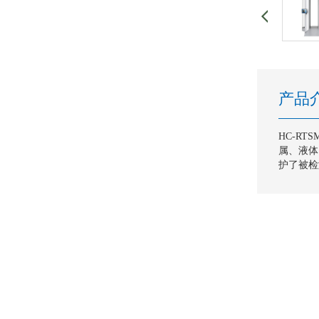
产品
HC-R
属、液体
护了被检