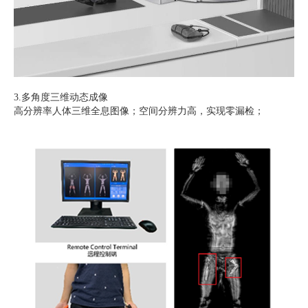
3.多角度三维动态成像
高分辨率人体三维全息图像；空间分辨力高，实现零漏检；