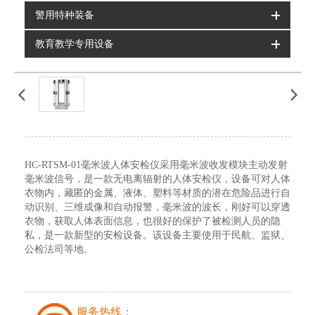
警用特种装备
教育教学专用设备
HC-RTSM-01毫米波人体安检仪采用毫米波收发模块主动发射
毫米波信号，是一款无电离辐射的人体安检仪，设备可对人体
衣物内，藏匿的金属、液体、塑料等材质的潜在危险品进行自
动识别、三维成像和自动报警，毫米波的波长，刚好可以穿透
衣物，获取人体表面信息，也很好的保护了被检测人员的隐
私，是一款新型的安检设备。该设备主要使用于民航、监狱、
公检法司等地。
服务热线：