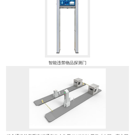
智能违禁物品探测门