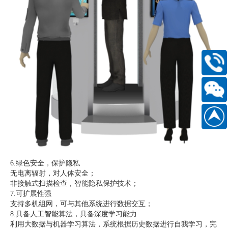
400-
168-
6661
扫
186889
一
扫
关
6.绿色安全，保护隐私
注
无电离辐射，对人体安全；
非接触式扫描检查，智能隐私保护技术；
微
7.可扩展性强
信
支持多机组网，可与其他系统进行数据交互；
8.具备人工智能算法，具备深度学习能力
公
利用大数据与机器学习算法，系统根据历史数据进行自我学习，完