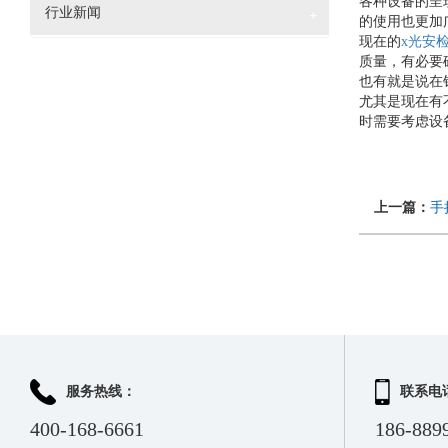
各种设备的呈
行业新闻
+
的使用也更加
现在的
x光安
质量，有必要
也有就是说在
尤其是现在有
时需要考虑设
上一篇：
手
服务热线：
联系电
400-168-6661
186-889