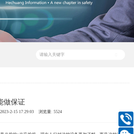
能做保证
-15 17:29:03 浏览量: 5524
400-
168-
6661