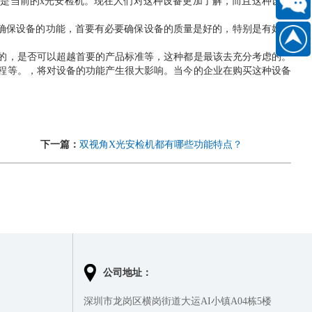
是当前的x光安检机。现在人们对这种设备更加了解，而且这种设备
确保设备的功能，首要有必要确保设备的质量是好的，特别是有好的
扫
186889
一
的，是否可以超越首要的产品标准等，这种都是最该去充分考虑的。
程等。，将对设备的功能产生很大影响。当今的企业在购买这种设备
扫
关
注
微
下一篇：
双视角X光安检机都有哪些功能特点？
信
公
众
号
公司地址：
深圳市龙岗区横岗街道大运AI小镇A04栋5楼