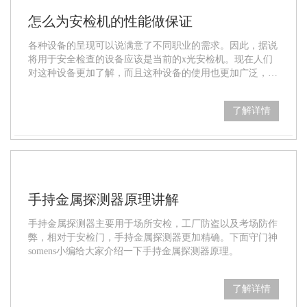
怎么为安检机的性能做保证
各种设备的呈现可以说满意了不同职业的需求。因此，据说
将用于安全检查的设备应该是当前的x光安检机。现在人们
对这种设备更加了解，而且这种设备的使用也更加广泛，成
为了很多的职业之中会使用到的。
了解详情
手持金属探测器原理讲解
手持金属探测器主要用于场所安检，工厂防盗以及考场防作
弊，相对于安检门，手持金属探测器更加精确。下面守门神
somens小编给大家介绍一下手持金属探测器原理。
了解详情