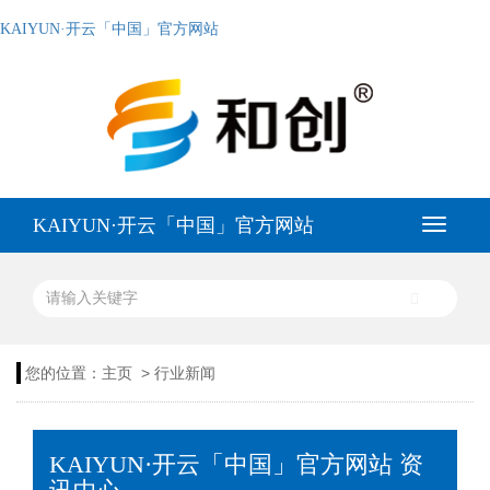
KAIYUN·开云「中国」官方网站
KAIYUN·开云「中国」官方网站
>
您的位置：
主页
行业新闻
KAIYUN·开云「中国」官方网站 资