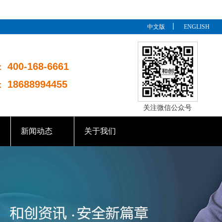
丨
中文版
ENGLISH
400-168-6661
：
18688994455
：
关注微信公众号
新闻动态
关于我们