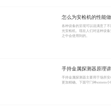
怎么为安检机的性能
各种设备的呈现可以说满意了不
光安检机。现在人们对这种设备
之中会使用到的。
手持金属探测器原理
手持金属探测器主要用于场所安
更加精确。下面守门神somen