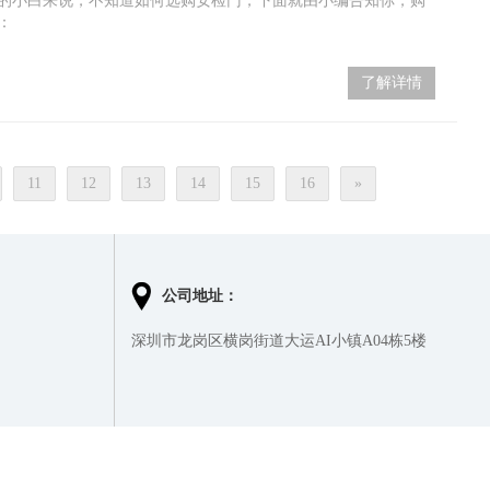
的小白来说，不知道如何选购安检门，下面就由小编告知你，购
：
了解详情
11
12
13
14
15
16
»
公司地址：
深圳市龙岗区横岗街道大运AI小镇A04栋5楼