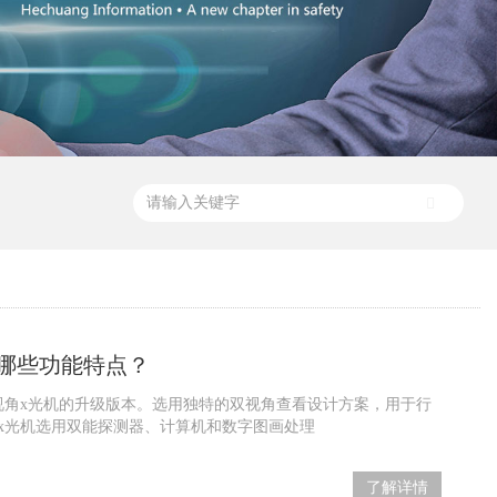
哪些功能特点？
视角x光机的升级版本。选用独特的双视角查看设计方案，用于行
x光机选用双能探测器、计算机和数字图画处理
了解详情