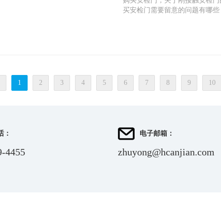
购买安检门，关于刚接触安检门
买安检门需要留意的问题有哪些
1
2
3
4
5
6
7
8
9
10
话：
电子邮箱：
9-4455
zhuyong@hcanjian.com