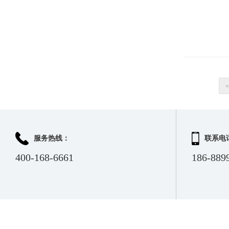
«
服务热线：
联系电
400-168-6661
186-889