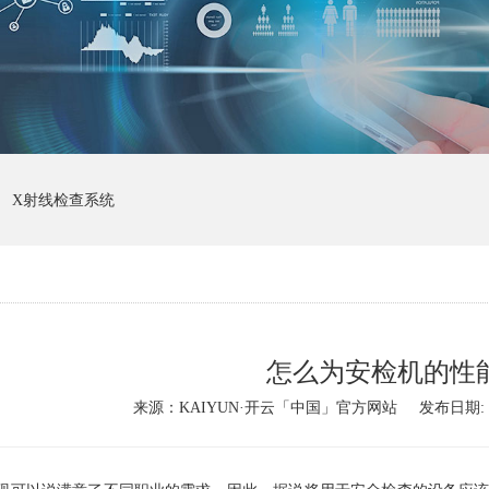
X射线检查系统
怎么为安检机的性
来源：KAIYUN·开云「中国」官方网站 发布日期: 2023-2