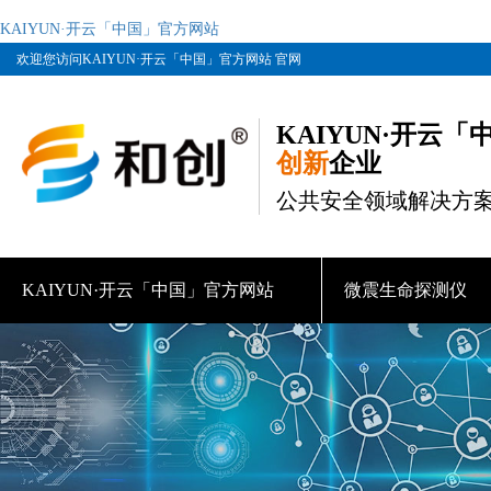
KAIYUN·开云「中国」官方网站
欢迎您访问KAIYUN·开云「中国」官方网站 官网
KAIYUN·开云「
创新
企业
公共安全领域解决方
KAIYUN·开云「中国」官方网站
微震生命探测仪