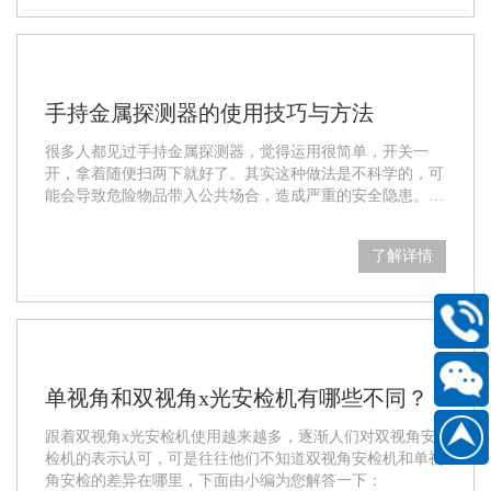
手持金属探测器的使用技巧与方法
很多人都见过手持金属探测器，觉得运用很简单，开关一
开，拿着随便扫两下就好了。其实这种做法是不科学的，可
能会导致危险物品带入公共场合，造成严重的安全隐患。下
面KAIYUN·开云「中国」官方网站 小编给咱们解说一下正
确的手持金属探测器的运用办法和技巧：
了解详情
400-
168-
6661
单视角和双视角x光安检机有哪些不同？
扫
跟着双视角x光安检机使用越来越多，逐渐人们对双视角安
186889
一
检机的表示认可，可是往往他们不知道双视角安检机和单视
角安检的差异在哪里，下面由小编为您解答一下：