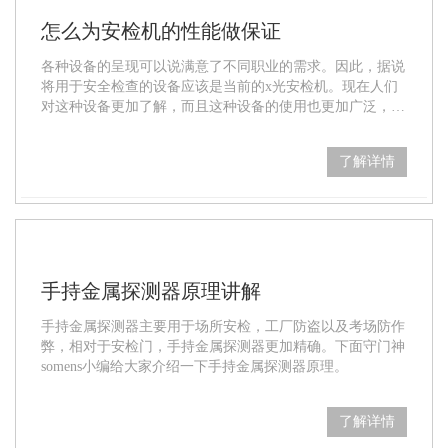
怎么为安检机的性能做保证
各种设备的呈现可以说满意了不同职业的需求。因此，据说
将用于安全检查的设备应该是当前的x光安检机。现在人们
对这种设备更加了解，而且这种设备的使用也更加广泛，成
为了很多的职业之中会使用到的。
了解详情
手持金属探测器原理讲解
手持金属探测器主要用于场所安检，工厂防盗以及考场防作
弊，相对于安检门，手持金属探测器更加精确。下面守门神
somens小编给大家介绍一下手持金属探测器原理。
了解详情