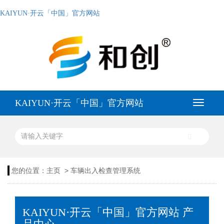
KAIYUN·开云「中国」官方网站
KAIYUN·开云「中国」官方网站
>
您的位置：
主页
车辆出入检查管理系统
KAIYUN·开云「中国」官方网站 产