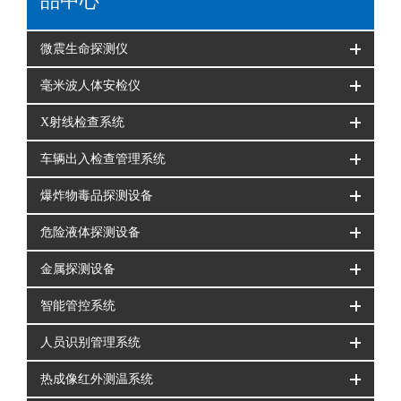
品中心
微震生命探测仪
毫米波人体安检仪
X射线检查系统
车辆出入检查管理系统
爆炸物毒品探测设备
危险液体探测设备
金属探测设备
智能管控系统
人员识别管理系统
热成像红外测温系统