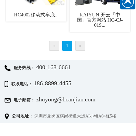
186889
一
HC4002移动式车底...
KAIYUN·开云「中
扫
国」官方网站 HC-CJ-
01S...
关
注
微
«
1
»
信
公
400-168-6661
服务热线：
众
号
186-8899-4455
联系电话：
zhuyong@hcanjian.com
电子邮箱：
公司地址：
深圳市龙岗区横岗街道大运AI小镇A04栋5楼